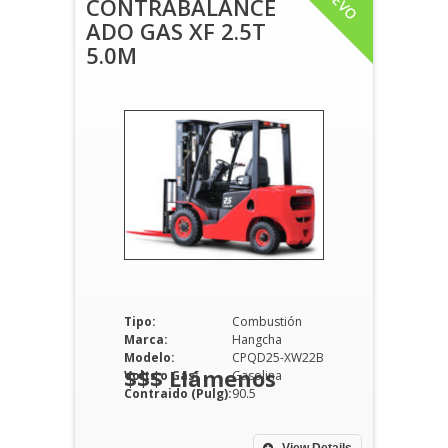
CONTRABALANCE
ADO GAS XF 2.5T
5.0M
Tipo:
Combustión
Marca:
Hangcha
Modelo:
CPQD25-XW22B
$$$ Llámenos
Volts o Gas:
Gasolina
Contraido (Pulg):
90.5