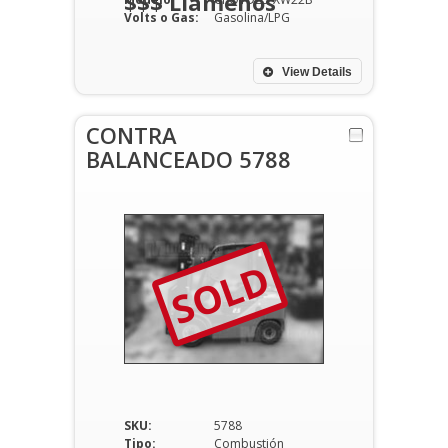
$$$ Llámenos
Volts o Gas:
Gasolina/LPG
View Details
CONTRA
BALANCEADO 5788
SOLD
SKU:
5788
Tipo:
Combustión