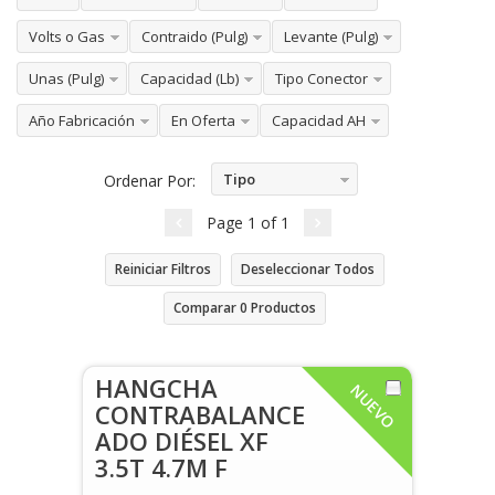
Volts o Gas
Contraido (Pulg)
Levante (Pulg)
Unas (Pulg)
Capacidad (Lb)
Tipo Conector
Año Fabricación
En Oferta
Capacidad AH
Tipo
Ordenar Por:
Ascendente
Page
1
of
1
Reiniciar Filtros
Deseleccionar Todos
Comparar
0
Productos
HANGCHA
NUEVO
CONTRABALANCE
ADO DIÉSEL XF
3.5T 4.7M F