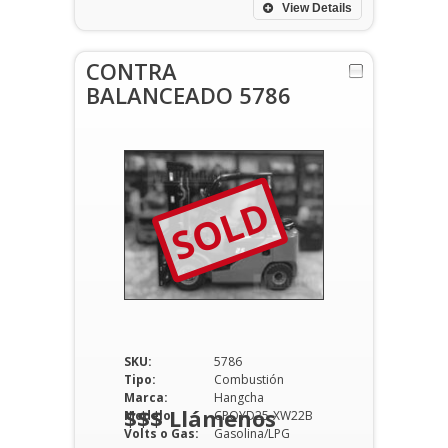
View Details
CONTRA
BALANCEADO 5786
SOLD
SKU:
5786
Tipo:
Combustión
Marca:
Hangcha
$$$ Llámenos
Modelo:
CPQYD25-XW22B
Volts o Gas:
Gasolina/LPG