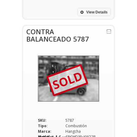
View Details
CONTRA
BALANCEADO 5787
SOLD
SKU:
5787
Tipo:
Combustión
Marca:
Hangcha
Modelo:
CPQYD25-XW22B