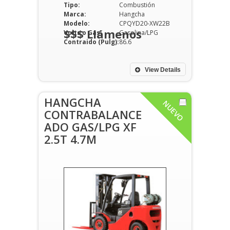
Tipo:
Combustión
Marca:
Hangcha
Modelo:
CPQYD20-XW22B
$$$ Llámenos
Volts o Gas:
Gasolina/LPG
Contraido (Pulg):
86.6
View Details
HANGCHA
NUEVO
CONTRABALANCE
ADO GAS/LPG XF
2.5T 4.7M