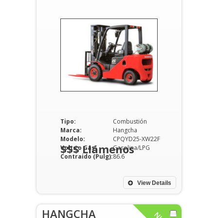
Tipo:
Combustión
Marca:
Hangcha
Modelo:
CPQYD25-XW22F
$$$ Llámenos
Volts o Gas:
Gasolina/LPG
Contraido (Pulg):
86.6
View Details
HANGCHA