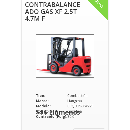
NUEVO
CONTRABALANCE
ADO GAS XF 2.5T
4.7M F
Tipo:
Combustión
Marca:
Hangcha
Modelo:
CPQD25-XW22F
$$$ Llámenos
Volts o Gas:
Gasolina
Contraido (Pulg):
86.6