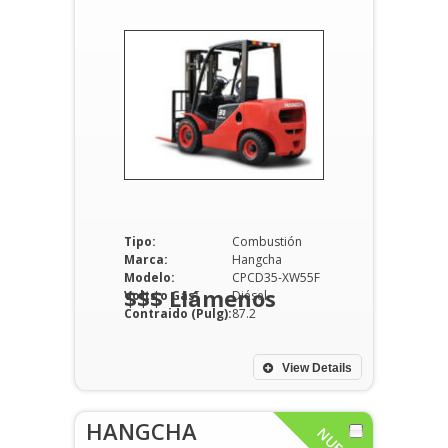
Tipo:
Combustión
Marca:
Hangcha
Modelo:
CPCD35-XW55F
$$$ Llámenos
Volts o Gas:
Diésel
Contraido (Pulg):
87.2
View Details
HANGCHA
NUEVO