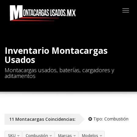
Togg
navig
Inventario Montacargas
Usados
Montacargas usados, baterías, cargadores y
aditamentos
Tipo:
Combustión
11
Montacargas
Coincidencias:
SKU
Combustión
Marcas
Modelos