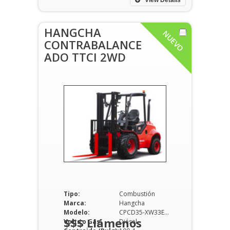
View Details
HANGCHA
NUEVO
CONTRABALANCE
ADO TTCI 2WD
Tipo:
Combustión
Marca:
Hangcha
Modelo:
CPCD35-XW33E-RT
$$$ Llámenos
Volts o Gas:
Diésel