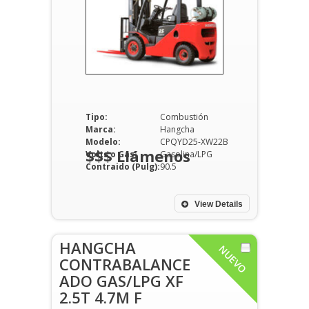
Tipo:
Combustión
Marca:
Hangcha
Modelo:
CPQYD25-XW22B
$$$ Llámenos
Volts o Gas:
Gasolina/LPG
Contraido (Pulg):
90.5
View Details
HANGCHA
NUEVO
CONTRABALANCE
ADO GAS/LPG XF
2.5T 4.7M F