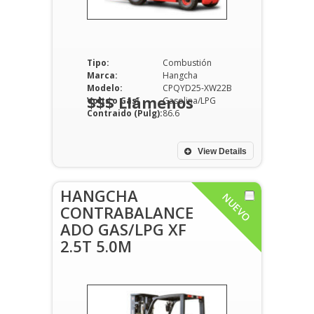
Tipo:
Combustión
Marca:
Hangcha
Modelo:
CPQYD25-XW22B
$$$ Llámenos
Volts o Gas:
Gasolina/LPG
Contraido (Pulg):
86.6
View Details
HANGCHA
NUEVO
CONTRABALANCE
ADO GAS/LPG XF
2.5T 5.0M