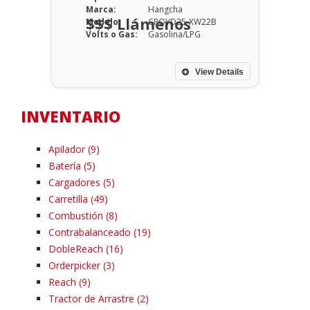
Marca:
Hangcha
$$$ Llámenos
Modelo:
CPQYD25-XW22B
Volts o Gas:
Gasolina/LPG
View Details
INVENTARIO
Apilador (9)
Batería (5)
Cargadores (5)
Carretilla (49)
Combustión (8)
Contrabalanceado (19)
DobleReach (16)
Orderpicker (3)
Reach (9)
Tractor de Arrastre (2)