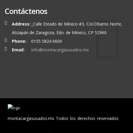
Contáctenos
Address:
_Calle Estado de México #3, Col.OBarrio Norte,
Atizapán de Zaragoza, Edo. de México, CP 52960
Phone:
0155 5824 6600
Email:
info@montacargasusados.mx
montacargasusados.mx Todos los derechos reservados