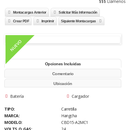
$$$ Llámenos
Montacargas Anterior
Solicitar Más Información
Crear PDF
Imprimir
Siguiente Montacargas
NUEVO
Opciones Incluidas
Comentario
Ubicación
Batería
Cargador
TIPO:
Carretilla
MARCA:
Hangcha
MODELO:
CBD15-A2MC1
VOLTS O GAS:
24