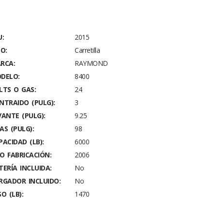
U:
2015
PO:
Carretilla
RCA:
RAYMOND
DELO:
8400
LTS O GAS:
24
NTRAIDO (PULG):
3
VANTE (PULG):
9.25
AS (PULG):
98
PACIDAD (LB):
6000
O FABRICACIÓN:
2006
TERÍA INCLUIDA:
No
RGADOR INCLUIDO:
No
O (LB):
1470