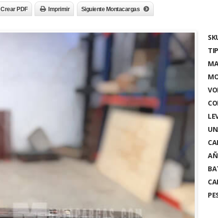
Crear PDF
Imprimir
Siguiente Montacargas
SK
TI
MA
MO
VO
CO
LE
UN
CA
AÑ
BA
CA
PES