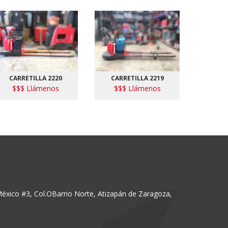
CARRETILLA 2220
CARRETILLA 2219
CAR
$$$ Llámenos
$$$ Llámenos
$$$
México #3, Col.OBarrio Norte, Atizapán de Zaragoza,