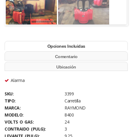
Opciones Incluidas
Comentario
Ubicación
Alarma
SKU:
3399
TIPO:
Carretilla
MARCA:
RAYMOND
MODELO:
8400
VOLTS O GAS:
24
CONTRAIDO (PULG):
3
LEVANTE (PULG):
9.25