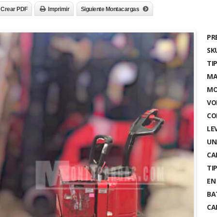
Crear PDF
Imprimir
Siguiente Montacargas
PR
SK
TI
MA
MO
VO
CO
LE
UN
CA
TI
EN
BA
CA