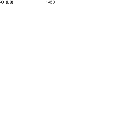
O (LB):
1450