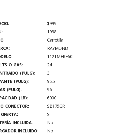
ECIO:
$999
U:
1938
PO:
Carretilla
RCA:
RAYMOND
DELO:
112TMFRE60L
LTS O GAS:
24
NTRAIDO (PULG):
3
VANTE (PULG):
9.25
AS (PULG):
96
PACIDAD (LB):
6000
PO CONECTOR:
SB175GR
 OFERTA:
Si
TERÍA INCLUIDA:
No
RGADOR INCLUIDO:
No