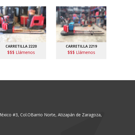
CARRETILLA 2220
CARRETILLA 2219
CAR
$$$ Llámenos
$$$ Llámenos
$$$
México #3, Col.OBarrio Norte, Atizapán de Zaragoza,