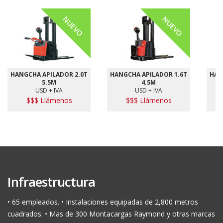
NUEVO
NUEVO
HANGCHA APILADOR 2.0T
HANGCHA APILADOR 1.6T
HAN
5.5M
4.5M
USD + IVA
USD + IVA
$$$ Llámenos
$$$ Llámenos
Infraestructura
• 65 empleados. • Instalaciones equipadas de 2,800 metros
cuadrados. • Mas de 300 Montacargas Raymond y otras marcas