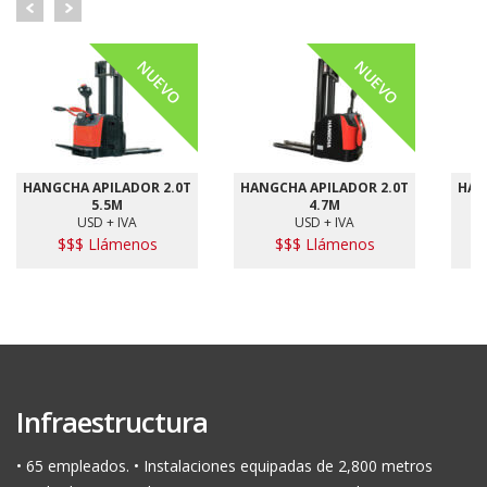
NUEVO
NUEVO
HANGCHA APILADOR 2.0T
HANGCHA APILADOR 2.0T
HAN
5.5M
4.7M
USD + IVA
USD + IVA
$$$ Llámenos
$$$ Llámenos
Infraestructura
• 65 empleados. • Instalaciones equipadas de 2,800 metros