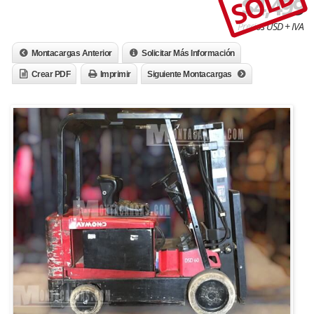
SOLD
$4,499
Precios USD + IVA
Montacargas Anterior
Solicitar Más Información
Crear PDF
Imprimir
Siguiente Montacargas