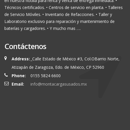
en nuestra flotilla para renta y venta de entrega inmediata. •
Técnicos certificados. • Centros de servicio en planta. • Talleres
de Servicio Móviles. • Inventario de Refacciones. • Taller y
Laboratorio exclusivo para reparación y mantenimiento de
baterías y cargadores. • Y mucho mas ….
Contáctenos
Address:
_Calle Estado de México #3, Col.OBarrio Norte,
Atizapán de Zaragoza, Edo. de México, CP 52960
Phone:
0155 5824 6600
Email:
info@montacargasusados.mx