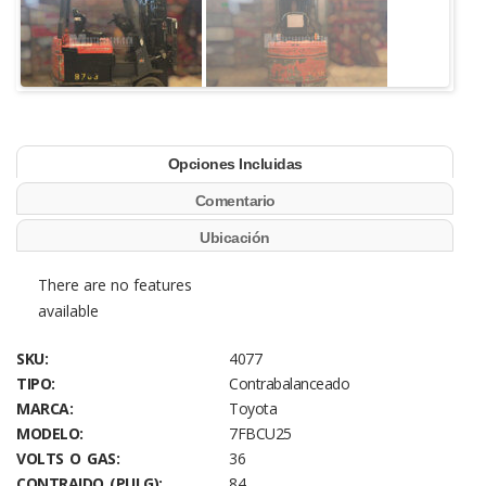
Opciones Incluidas
Comentario
Ubicación
There are no features
available
SKU:
4077
TIPO:
Contrabalanceado
MARCA:
Toyota
MODELO:
7FBCU25
VOLTS O GAS:
36
CONTRAIDO (PULG):
84