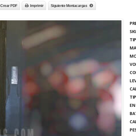
Crear PDF
Imprimir
Siguiente Montacargas
PR
SK
TI
MA
MO
VO
CO
LE
CA
TI
EN
BA
CA
PES