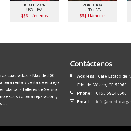
REACH 2376
REACH 3686
USD + IVA
USD + IVA
$$$ Llámenos
$$$ Llámenos
Contáctenos
tros cuadrados. • Mas de 300
Address:
_Calle Estado de 
a para renta y venta de entrega
Edo. de México, CP 52960
en planta. • Talleres de Servicio
Phone:
0155 5824 6600
orio exclusivo para reparación y
Email:
info@montacarga
s ….