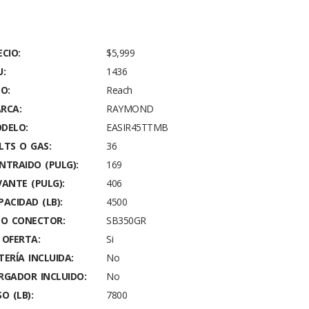
ECIO:
$5,999
U:
1436
PO:
Reach
RCA:
RAYMOND
DELO:
EASIR45TTMB
LTS O GAS:
36
NTRAIDO (PULG):
169
VANTE (PULG):
406
PACIDAD (LB):
4500
PO CONECTOR:
SB350GR
 OFERTA:
Si
TERÍA INCLUIDA:
No
RGADOR INCLUIDO:
No
O (LB):
7800