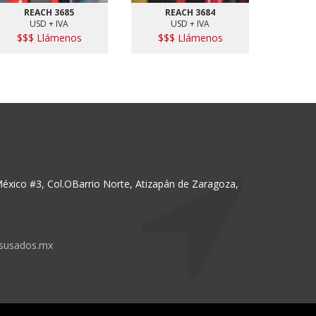
REACH 3685
REACH 3684
R
USD + IVA
USD + IVA
$$$ Llámenos
$$$ Llámenos
$$$
México #3, Col.OBarrio Norte, Atizapán de Zaragoza,
susados.mx