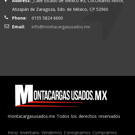
Address:
_Calle Estado de México #3, Col.OBarrio Norte,
Atizapán de Zaragoza, Edo. de México, CP 52960
Phone:
0155 5824 6600
Email:
info@montacargasusados.mx
montacargasusados.mx Todos los derechos reservados
Inicio
Inventario
Vendemos
Consignamos
Compramos