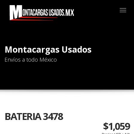
Togg
navig
Montacargas Usados
Envíos a todo México
BATERIA 3478
$1,059